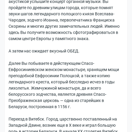
акустикой услышите концерт органной музыки. Вы
пройдете по древним улицам города, которые помнят
звуки шагов легендарного полоцкого князя Всеслава-
Чародея, зодчего Иоанна, первопечатника Франциска
Скорины и многих других замечательных людей. Именно
здесь Вы получите возможность сфотографироваться в
самом центре Европы у памятного знака.
А затем нас ожидает вкусный ОБЕД.
Далее Вы побываете в действующем Спасо-
Евфросиниевском женском монастыре, хранящем мощи
преподобной Евфросинии Полоцкой, а также копию
легендарного креста, который бесследно исчез в годы
лихолетья. Жемчужиной монастыря, да и всего
белорусского зодчества, является древняя Спасо-
Преображенская церковь — одна из старейших в
Беларуси, построенная в 1156 г.
Переезд в Витебск. Город, царственно поставленный на
Западной Двине, возник еще в X веке и играл большую
роль в истории Беларуси. В начале XX столетия Витебск