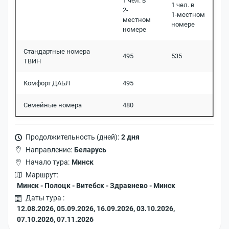
1 чел. в
1 чел. в
т
2-
1-местном
а
местном
номере
м
номере
Стандартные номера
Т
495
535
ТВИН
у
р
Комфорт ДАБЛ
495
ы
п
Семейные номера
480
о
Б
е
Продолжительность (дней):
2 дня
л
а
Направление:
Беларусь
р
Начало тура:
Минск
у
Маршрут:
с
Минск - Полоцк - Витебск - Здравнево - Минск
и
Даты тура :
12.08.2026, 05.09.2026, 16.09.2026, 03.10.2026,
Б
07.10.2026, 07.11.2026
л