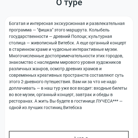
О туре
Сб:
10:00
Условия сотрудничества
Туристам
-
18:00
info@travellab.by
Богатая и интересная экскурсионная и развлекательная
Новости
Часто задаваемые вопросы
К
программа — "фишка" этого маршрута. Колыбель
+375 (29)
о
369-45-89
государственности — древний Полоцк; культурная
р
Акции
(Для
столица — живописный Витебск. А еще органный концерт
п
туристов)
в старинном храме и чудесные интерактивные музеи.
о
+375
Оплата банковской картой
Многочисленные достопримечательности этих городов,
р
(44) 700-
знакомство с наследием мирового уровня художников
92-65
а
Отправка автобусов
(Для
различных жанров, осмотр древних храмов и
т
агентов)
современных креативных пространств составляют суть
и
этого 2-дневного путешествия. Вам ни за что не надо
в
резвонить
доплачивать — в наш тур уже все входит: входные билеты
н
мне
во все музеи, органный концерт, завтрак и обеды в
ы
ресторанах. А жить Вы будете в гостинице ЛУЧЕСА*** —
м
одной из лучших гостиниц Витебска
к
л
и
е
н