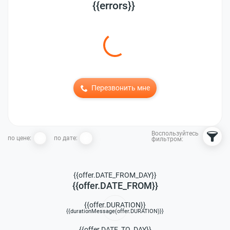
{{errors}}
Перезвонить мне
Воспользуйтесь
по цене:
по дате:
фильтром:
{{offer.DATE_FROM_DAY}}
{{offer.DATE_FROM}}
{{offer.DURATION}}
{{durationMessage(offer.DURATION)}}
{{offer.DATE_TO_DAY}}