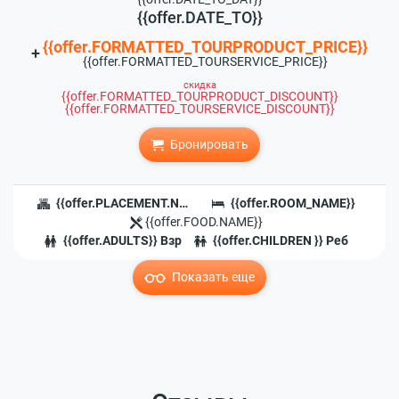
{{offer.DATE_TO}}
{{offer.FORMATTED_TOURPRODUCT_PRICE}}
+
{{offer.FORMATTED_TOURSERVICE_PRICE}}
скидка
{{offer.FORMATTED_TOURPRODUCT_DISCOUNT}}
{{offer.FORMATTED_TOURSERVICE_DISCOUNT}}
Бронировать
{{offer.PLACEMENT.NAME}}
{{offer.ROOM_NAME}}
{{offer.FOOD.NAME}}
{{offer.ADULTS}} Взр
{{offer.CHILDREN }} Реб
Показать еще