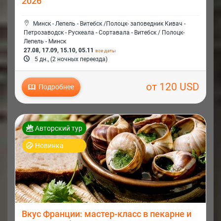
2026
Минск - Лепель - Витебск /Полоцк- заповедник Кивач -
Петрозаводск - Рускеала - Сортавала - Витебск / Полоцк-
Лепель - Минск
27.08, 17.09, 15.10, 05.11
все даты
5 дн., (2 ночных переезда)
от 120 USD
Подробнее
Авторский тур
Новинка
Вкус Франции: мастер-класс в пекарне и