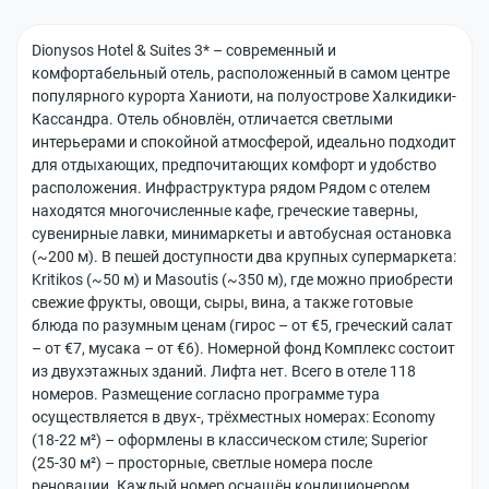
Сб:
10:00
Условия сотрудничества
Туристам
-
Dionysos Hotel & Suites 3* – современный и
18:00
комфортабельный отель, расположенный в самом центре
info@travellab.by
Новости
Часто задаваемые вопросы
К
популярного курорта Ханиоти, на полуострове Халкидики-
+375 (29)
о
Кассандра. Отель обновлён, отличается светлыми
369-45-89
р
Акции
интерьерами и спокойной атмосферой, идеально подходит
(Для
п
туристов)
для отдыхающих, предпочитающих комфорт и удобство
о
расположения. Инфраструктура рядом Рядом с отелем
+375
Оплата банковской картой
р
(44) 700-
находятся многочисленные кафе, греческие таверны,
92-65
а
сувенирные лавки, минимаркеты и автобусная остановка
Отправка автобусов
(Для
т
(~200 м). В пешей доступности два крупных супермаркета:
агентов)
и
Kritikos (~50 м) и Masoutis (~350 м), где можно приобрести
в
свежие фрукты, овощи, сыры, вина, а также готовые
резвонить
н
блюда по разумным ценам (гирос – от €5, греческий салат
мне
ы
– от €7, мусака – от €6). Номерной фонд Комплекс состоит
м
из двухэтажных зданий. Лифта нет. Всего в отеле 118
к
номеров. Размещение согласно программе тура
л
осуществляется в двух-, трёхместных номерах: Economy
и
(18-22 м²) – оформлены в классическом стиле; Superior
е
(25-30 м²) – просторные, светлые номера после
н
реновации. Каждый номер оснащён кондиционером,