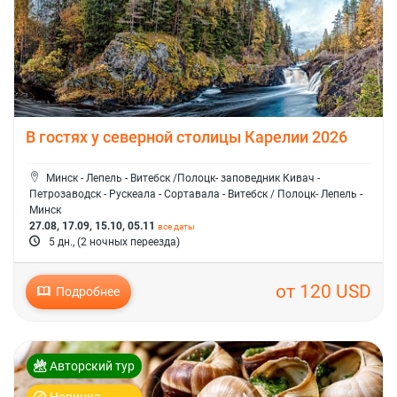
В гостях у северной столицы Карелии 2026
Минск - Лепель - Витебск /Полоцк- заповедник Кивач -
Петрозаводск - Рускеала - Сортавала - Витебск / Полоцк- Лепель -
Минск
27.08, 17.09, 15.10, 05.11
все даты
5 дн., (2 ночных переезда)
от 120 USD
Подробнее
Авторский тур
Новинка