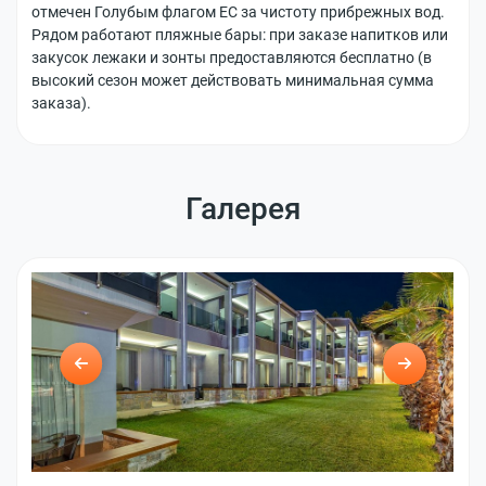
отмечен Голубым флагом ЕС за чистоту прибрежных вод.
о
Рядом работают пляжные бары: при заказе напитков или
г
закусок лежаки и зонты предоставляются бесплатно (в
высокий сезон может действовать минимальная сумма
О компании
заказа).
О нас
К
о
н
Отзывы
Галерея
т
а
Вакансии
к
т
ы