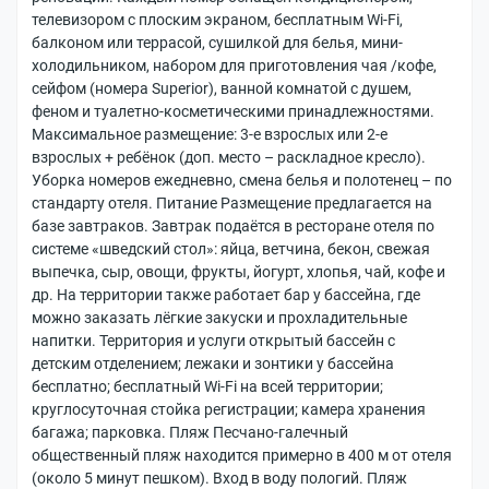
т
телевизором с плоским экраном, бесплатным Wi-Fi,
а
балконом или террасой, сушилкой для белья, мини-
м
холодильником, набором для приготовления чая /кофе,
сейфом (номера Superior), ванной комнатой с душем,
феном и туалетно-косметическими принадлежностями.
Т
Максимальное размещение: 3-е взрослых или 2-е
у
взрослых + ребёнок (доп. место – раскладное кресло).
р
Уборка номеров ежедневно, смена белья и полотенец – по
ы
стандарту отеля. Питание Размещение предлагается на
п
базе завтраков. Завтрак подаётся в ресторане отеля по
о
системе «шведский стол»: яйца, ветчина, бекон, свежая
Б
выпечка, сыр, овощи, фрукты, йогурт, хлопья, чай, кофе и
е
др. На территории также работает бар у бассейна, где
л
можно заказать лёгкие закуски и прохладительные
а
напитки. Территория и услуги открытый бассейн с
р
детским отделением; лежаки и зонтики у бассейна
у
бесплатно; бесплатный Wi-Fi на всей территории;
с
круглосуточная стойка регистрации; камера хранения
и
багажа; парковка. Пляж Песчано-галечный
общественный пляж находится примерно в 400 м от отеля
Б
(около 5 минут пешком). Вход в воду пологий. Пляж
л